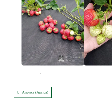
.
Навигация
по
Априка (Aprica)
записям