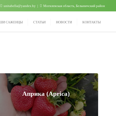
unitabella@yandex.by
Могилевская область, Белыничский район
ШИ САЖЕНЦЫ
СТАТЬИ
НОВОСТИ
КОНТАКТЫ
Априка (Aprica)