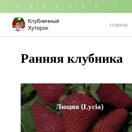
Промотать
к
содержимому
ГЛАВНАЯ
Ранняя клубника
Люция (Lycia)