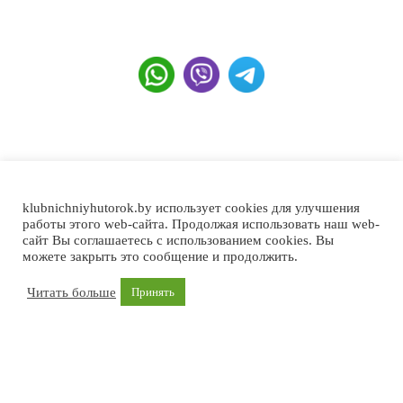
klubnichniyhutorok.by использует cookies для улучшения
работы этого web-сайта. Продолжая использовать наш web-
сайт Вы соглашаетесь с использованием cookies. Вы
Главная
Каталог
Прайс-лист
Оплата и доставка
Контакты
можете закрыть это сообщение и продолжить.
Политика конфиденциальности
Читать больше
Принять
Copyright ©2026 Мини-питомник "Клубничный хуторок"
Разработано
AmaxTeam
Сайт Клубничный Хуторок является информационной
витриной.